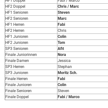
HF1 Doppel
Fabi / Marco
HF2 Doppel
Chris / Marc
HF1 Senioren
Steven
HF2 Senioren
Marc
HF1 Herren
Fabi
HF2 Herren
Chris
HF1 Junioren
Colin
HF2 Junioren
Tom
SP3 Senioren
Afit
Finale Juniorinnen
Nora
Finale Damen
Jessica
SP3 Herren
Stephan
SP3 Junioren
Moritz Sch.
Finale Herren
Fabi
Finale Junioren
Colin
Finale Senioren
Steven
Finale Doppel
Fabi / Marco