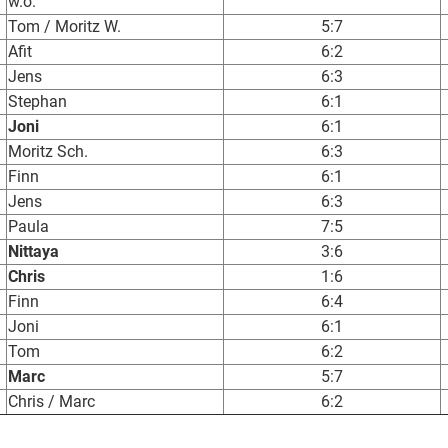
w.o.
Tom / Moritz W.
5:7
Afit
6:2
Jens
6:3
Stephan
6:1
Joni
6:1
Moritz Sch.
6:3
Finn
6:1
Jens
6:3
Paula
7:5
Nittaya
3:6
Chris
1:6
Finn
6:4
Joni
6:1
Tom
6:2
Marc
5:7
Chris / Marc
6:2