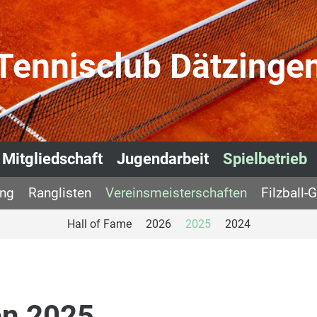
Tennisclub Dätzinge
Mitgliedschaft
Jugendarbeit
Spielbetrieb
ing
Ranglisten
Vereinsmeisterschaften
Filzball-
Hall of Fame
2026
2025
2024
en 2025