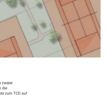
 zweier
h die
eute zum TCD auf