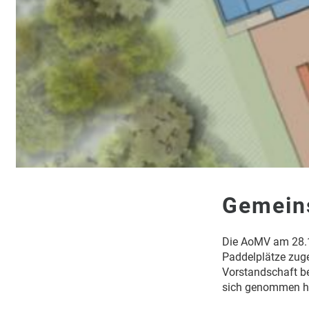
Gemeins
Die AoMV am 28.1
Paddelplätze zug
Vorstandschaft be
sich genommen h